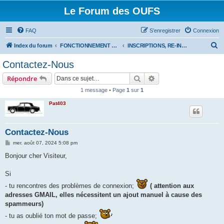
Le Forum des OUFS
FAQ
S’enregistrer
Connexion
R
Index du forum
FONCTIONNEMENT DU FORUM
INSCRIPTIONS, RE-INSCRIPTIONS:CONTACTEZ-NOUS
e
Contactez-Nous
c
Rechercher
Recherche avancée
Répondre
h
1 message • Page
1
sur
1
e
Pat403
r
c
h
Contactez-Nous
e
M
mer. août 07, 2024 5:08 pm
e
r
s
Bonjour cher Visiteur,
s
a
g
Si
e
- tu rencontres des problèmes de connexion;
( attention aux
adresses GMAIL, elles nécessitent un ajout manuel à cause des
spammeurs)
- tu as oublié ton mot de passe;