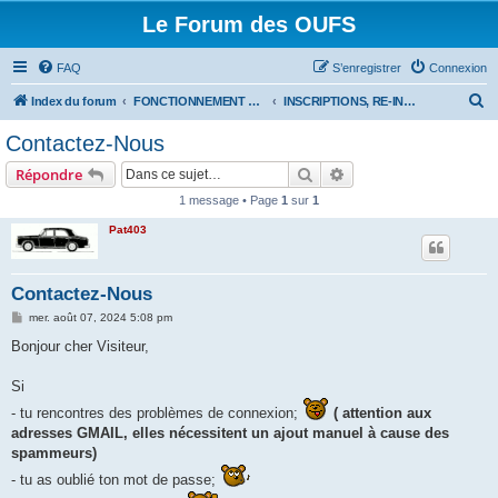
Le Forum des OUFS
FAQ
S’enregistrer
Connexion
R
Index du forum
FONCTIONNEMENT DU FORUM
INSCRIPTIONS, RE-INSCRIPTIONS:CONTACTEZ-NOUS
e
Contactez-Nous
c
Rechercher
Recherche avancée
Répondre
h
1 message • Page
1
sur
1
e
Pat403
r
c
h
Contactez-Nous
e
M
mer. août 07, 2024 5:08 pm
e
r
s
Bonjour cher Visiteur,
s
a
g
Si
e
- tu rencontres des problèmes de connexion;
( attention aux
adresses GMAIL, elles nécessitent un ajout manuel à cause des
spammeurs)
- tu as oublié ton mot de passe;