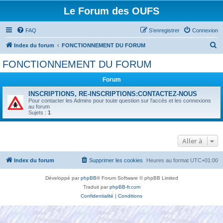
Le Forum des OUFS
FAQ
S’enregistrer
Connexion
R
Index du forum
FONCTIONNEMENT DU FORUM
e
FONCTIONNEMENT DU FORUM
c
Forum
h
e
INSCRIPTIONS, RE-INSCRIPTIONS:CONTACTEZ-NOUS
Pour contacter les Admins pour toute question sur l'accès et les connexions
r
au forum
Sujets :
1
c
h
Aller à
e
r
Index du forum
Supprimer les cookies
Heures au format
UTC+01:00
Développé par
phpBB
® Forum Software © phpBB Limited
Traduit par
phpBB-fr.com
Confidentialité
|
Conditions