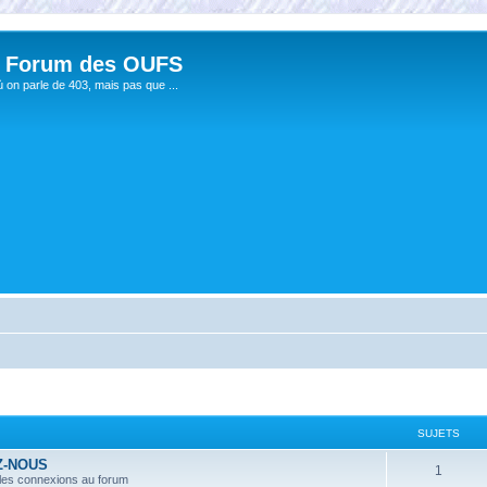
 Forum des OUFS
ù on parle de 403, mais pas que ...
SUJETS
Z-NOUS
1
 les connexions au forum