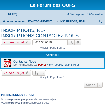
Le Forum des OUFS
FAQ
S’enregistrer
Connexion
R
Index du forum
FONCTIONNEMENT DU FORUM
INSCRIPTIONS, RE-INSCRIPTIONS:CONTACTEZ-NOUS
e
INSCRIPTIONS, RE-
c
INSCRIPTIONS:CONTACTEZ-NOUS
h
Rechercher
Recherche avanc
Nouveau sujet
e
0 sujet • Page
1
sur
1
r
Annonces
c
h
Contactez-Nous
Dernier message par
Pat403
«
mer. août 07, 2024 5:08 pm
e
r
Nouveau sujet
0 sujet • Page
1
sur
1
Aller à
PERMISSIONS DU FORUM
Vous
ne pouvez pas
poster de nouveaux sujets
Vous
ne pouvez pas
répondre aux sujets