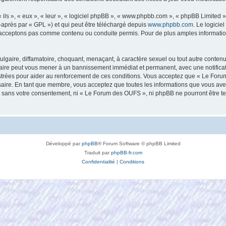
ls », « eux », « leur », « logiciel phpBB », « www.phpbb.com », « phpBB Limited »,
-après par « GPL ») et qui peut être téléchargé depuis
www.phpbb.com
. Le logicie
acceptons pas comme contenu ou conduite permis. Pour de plus amples informations
lgaire, diffamatoire, choquant, menaçant, à caractère sexuel ou tout autre contenu 
aire peut vous mener à un bannissement immédiat et permanent, avec une notificatio
strées pour aider au renforcement de ces conditions. Vous acceptez que « Le Foru
saire. En tant que membre, vous acceptez que toutes les informations que vous av
tie sans votre consentement, ni « Le Forum des OUFS », ni phpBB ne pourront être 
Développé par
phpBB
® Forum Software © phpBB Limited
Traduit par
phpBB-fr.com
Confidentialité
|
Conditions