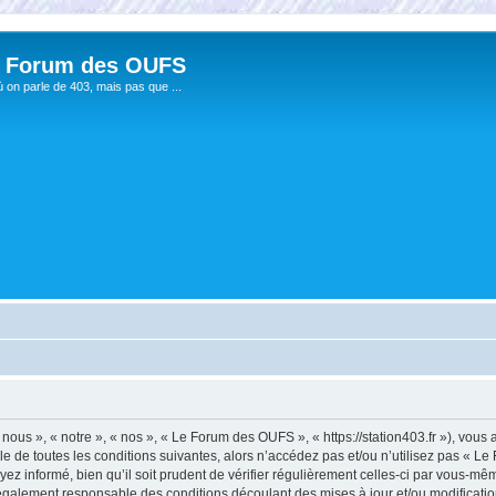
 Forum des OUFS
ù on parle de 403, mais pas que ...
us », « notre », « nos », « Le Forum des OUFS », « https://station403.fr »), vous
e de toutes les conditions suivantes, alors n’accédez pas et/ou n’utilisez pas « 
ez informé, bien qu’il soit prudent de vérifier régulièrement celles-ci par vous-mê
également responsable des conditions découlant des mises à jour et/ou modificatio