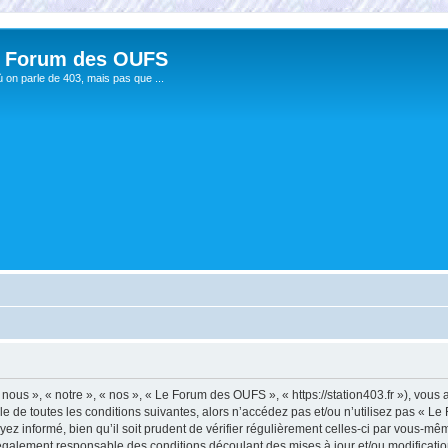
 Forum des OUFS
ù on parle de 403, mais pas que ...
us », « notre », « nos », « Le Forum des OUFS », « https://station403.fr »), vous
e de toutes les conditions suivantes, alors n’accédez pas et/ou n’utilisez pas « 
ez informé, bien qu’il soit prudent de vérifier régulièrement celles-ci par vous-mê
également responsable des conditions découlant des mises à jour et/ou modificatio