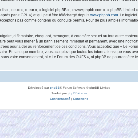
ls », « eux », « leur », « logiciel phpBB », « www.phpbb.com », « phpBB Limited »,
-après par « GPL ») et qui peut être téléchargé depuis
www.phpbb.com
. Le logicie
acceptons pas comme contenu ou conduite permis. Pour de plus amples informations
lgaire, diffamatoire, choquant, menaçant, à caractère sexuel ou tout autre contenu 
aire peut vous mener à un bannissement immédiat et permanent, avec une notificatio
strées pour aider au renforcement de ces conditions. Vous acceptez que « Le Foru
saire. En tant que membre, vous acceptez que toutes les informations que vous av
tie sans votre consentement, ni « Le Forum des OUFS », ni phpBB ne pourront être 
Développé par
phpBB
® Forum Software © phpBB Limited
Traduit par
phpBB-fr.com
Confidentialité
|
Conditions