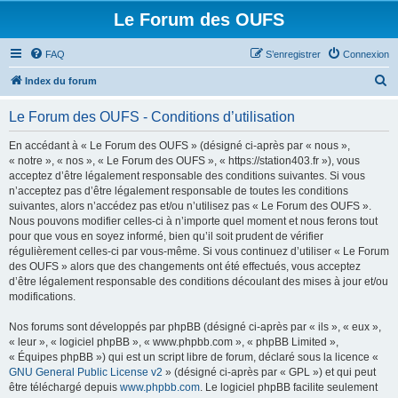
Le Forum des OUFS
FAQ
S’enregistrer
Connexion
R
Index du forum
e
Le Forum des OUFS - Conditions d’utilisation
c
h
En accédant à « Le Forum des OUFS » (désigné ci-après par « nous »,
« notre », « nos », « Le Forum des OUFS », « https://station403.fr »), vous
e
acceptez d’être légalement responsable des conditions suivantes. Si vous
r
n’acceptez pas d’être légalement responsable de toutes les conditions
suivantes, alors n’accédez pas et/ou n’utilisez pas « Le Forum des OUFS ».
c
Nous pouvons modifier celles-ci à n’importe quel moment et nous ferons tout
h
pour que vous en soyez informé, bien qu’il soit prudent de vérifier
régulièrement celles-ci par vous-même. Si vous continuez d’utiliser « Le Forum
e
des OUFS » alors que des changements ont été effectués, vous acceptez
r
d’être légalement responsable des conditions découlant des mises à jour et/ou
modifications.
Nos forums sont développés par phpBB (désigné ci-après par « ils », « eux »,
« leur », « logiciel phpBB », « www.phpbb.com », « phpBB Limited »,
« Équipes phpBB ») qui est un script libre de forum, déclaré sous la licence «
GNU General Public License v2
» (désigné ci-après par « GPL ») et qui peut
être téléchargé depuis
www.phpbb.com
. Le logiciel phpBB facilite seulement