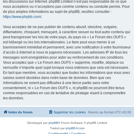
les discussions sur Internet. phpBB Limited n’est pas responsable de ce que
nous acceptons ou n’acceptons pas comme contenu ou conduite permis. Pour
de plus amples informations au sujet de phpBB, veuillez consulter :
https://www.phpbb.com/
.
Vous acceptez de ne pas publier de contenu abusif, obscène, vulgaire,
diffamatoire, choquant, menaçant, à caractère sexuel ou tout autre contenu qui
peut transgresser les lois de votre pays, du pays où « Le Forum des OUFS »
est hébergé ou les lois internationales. Le faire peut vous mener à un
bannissement immédiat et permanent, avec une notification à votre fournisseur
d’accès à Internet si nous le jugeons nécessaire. Les adresses IP de tous les
messages sont enregistrées pour aider au renforcement de ces conditions.
Vous acceptez que « Le Forum des OUFS » supprime, modifie, déplace ou
verrouille n’importe quel sujet lorsque nous estimons que cela est nécessaire.
En tant que membre, vous acceptez que toutes les informations que vous avez
saisies soient stockées dans notre base de données. Bien que ces
informations ne soient pas diffusées à une tierce partie sans votre
consentement, ni « Le Forum des OUFS », ni phpBB ne pourront être tenus
comme responsables en cas de tentative de piratage visant à compromettre
les données.
Index du forum
Supprimer les cookies
Heures au format
UTC+01:00
Développé par
phpBB
® Forum Software © phpBB Limited
Traduit par
phpBB-fr.com
Confidentialité
|
Conditions