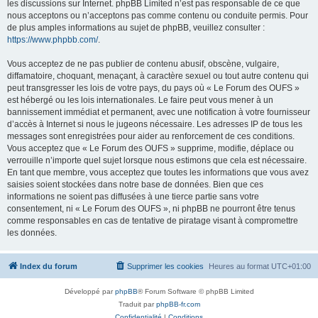
les discussions sur Internet. phpBB Limited n’est pas responsable de ce que
nous acceptons ou n’acceptons pas comme contenu ou conduite permis. Pour
de plus amples informations au sujet de phpBB, veuillez consulter :
https://www.phpbb.com/
.
Vous acceptez de ne pas publier de contenu abusif, obscène, vulgaire,
diffamatoire, choquant, menaçant, à caractère sexuel ou tout autre contenu qui
peut transgresser les lois de votre pays, du pays où « Le Forum des OUFS »
est hébergé ou les lois internationales. Le faire peut vous mener à un
bannissement immédiat et permanent, avec une notification à votre fournisseur
d’accès à Internet si nous le jugeons nécessaire. Les adresses IP de tous les
messages sont enregistrées pour aider au renforcement de ces conditions.
Vous acceptez que « Le Forum des OUFS » supprime, modifie, déplace ou
verrouille n’importe quel sujet lorsque nous estimons que cela est nécessaire.
En tant que membre, vous acceptez que toutes les informations que vous avez
saisies soient stockées dans notre base de données. Bien que ces
informations ne soient pas diffusées à une tierce partie sans votre
consentement, ni « Le Forum des OUFS », ni phpBB ne pourront être tenus
comme responsables en cas de tentative de piratage visant à compromettre
les données.
Index du forum
Supprimer les cookies
Heures au format
UTC+01:00
Développé par
phpBB
® Forum Software © phpBB Limited
Traduit par
phpBB-fr.com
Confidentialité
|
Conditions