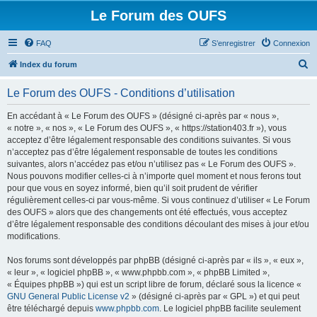
Le Forum des OUFS
FAQ
S’enregistrer
Connexion
R
Index du forum
e
Le Forum des OUFS - Conditions d’utilisation
c
h
En accédant à « Le Forum des OUFS » (désigné ci-après par « nous »,
« notre », « nos », « Le Forum des OUFS », « https://station403.fr »), vous
e
acceptez d’être légalement responsable des conditions suivantes. Si vous
r
n’acceptez pas d’être légalement responsable de toutes les conditions
suivantes, alors n’accédez pas et/ou n’utilisez pas « Le Forum des OUFS ».
c
Nous pouvons modifier celles-ci à n’importe quel moment et nous ferons tout
h
pour que vous en soyez informé, bien qu’il soit prudent de vérifier
régulièrement celles-ci par vous-même. Si vous continuez d’utiliser « Le Forum
e
des OUFS » alors que des changements ont été effectués, vous acceptez
r
d’être légalement responsable des conditions découlant des mises à jour et/ou
modifications.
Nos forums sont développés par phpBB (désigné ci-après par « ils », « eux »,
« leur », « logiciel phpBB », « www.phpbb.com », « phpBB Limited »,
« Équipes phpBB ») qui est un script libre de forum, déclaré sous la licence «
GNU General Public License v2
» (désigné ci-après par « GPL ») et qui peut
être téléchargé depuis
www.phpbb.com
. Le logiciel phpBB facilite seulement