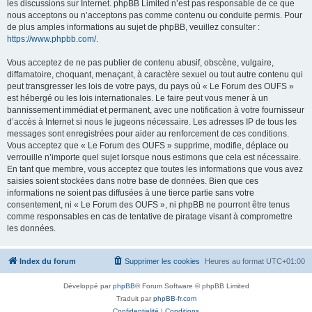
les discussions sur Internet. phpBB Limited n’est pas responsable de ce que
nous acceptons ou n’acceptons pas comme contenu ou conduite permis. Pour
de plus amples informations au sujet de phpBB, veuillez consulter :
https://www.phpbb.com/
.
Vous acceptez de ne pas publier de contenu abusif, obscène, vulgaire,
diffamatoire, choquant, menaçant, à caractère sexuel ou tout autre contenu qui
peut transgresser les lois de votre pays, du pays où « Le Forum des OUFS »
est hébergé ou les lois internationales. Le faire peut vous mener à un
bannissement immédiat et permanent, avec une notification à votre fournisseur
d’accès à Internet si nous le jugeons nécessaire. Les adresses IP de tous les
messages sont enregistrées pour aider au renforcement de ces conditions.
Vous acceptez que « Le Forum des OUFS » supprime, modifie, déplace ou
verrouille n’importe quel sujet lorsque nous estimons que cela est nécessaire.
En tant que membre, vous acceptez que toutes les informations que vous avez
saisies soient stockées dans notre base de données. Bien que ces
informations ne soient pas diffusées à une tierce partie sans votre
consentement, ni « Le Forum des OUFS », ni phpBB ne pourront être tenus
comme responsables en cas de tentative de piratage visant à compromettre
les données.
Index du forum
Supprimer les cookies
Heures au format
UTC+01:00
Développé par
phpBB
® Forum Software © phpBB Limited
Traduit par
phpBB-fr.com
Confidentialité
|
Conditions