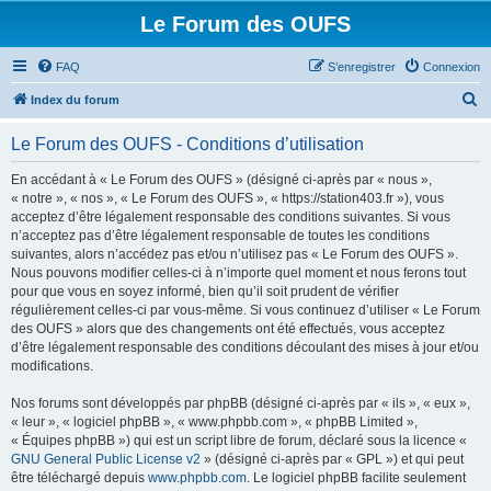
Le Forum des OUFS
FAQ
S’enregistrer
Connexion
R
Index du forum
e
Le Forum des OUFS - Conditions d’utilisation
c
h
En accédant à « Le Forum des OUFS » (désigné ci-après par « nous »,
« notre », « nos », « Le Forum des OUFS », « https://station403.fr »), vous
e
acceptez d’être légalement responsable des conditions suivantes. Si vous
r
n’acceptez pas d’être légalement responsable de toutes les conditions
suivantes, alors n’accédez pas et/ou n’utilisez pas « Le Forum des OUFS ».
c
Nous pouvons modifier celles-ci à n’importe quel moment et nous ferons tout
h
pour que vous en soyez informé, bien qu’il soit prudent de vérifier
régulièrement celles-ci par vous-même. Si vous continuez d’utiliser « Le Forum
e
des OUFS » alors que des changements ont été effectués, vous acceptez
r
d’être légalement responsable des conditions découlant des mises à jour et/ou
modifications.
Nos forums sont développés par phpBB (désigné ci-après par « ils », « eux »,
« leur », « logiciel phpBB », « www.phpbb.com », « phpBB Limited »,
« Équipes phpBB ») qui est un script libre de forum, déclaré sous la licence «
GNU General Public License v2
» (désigné ci-après par « GPL ») et qui peut
être téléchargé depuis
www.phpbb.com
. Le logiciel phpBB facilite seulement