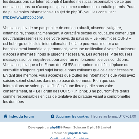
les discussions sur Internet. phpBB Limited n’est pas responsable de ce que
nous acceptons ou n’acceptons pas comme contenu ou conduite permis. Pour
de plus amples informations au sujet de phpBB, veuillez consulter :
https://www.phpbb.com/
.
Vous acceptez de ne pas publier de contenu abusif, obscène, vulgaire,
diffamatoire, choquant, menaçant, à caractère sexuel ou tout autre contenu qui
peut transgresser les lois de votre pays, du pays où « Le Forum des OUFS »
est hébergé ou les lois internationales. Le faire peut vous mener à un
bannissement immédiat et permanent, avec une notification à votre fournisseur
d’accès à Internet si nous le jugeons nécessaire. Les adresses IP de tous les
messages sont enregistrées pour aider au renforcement de ces conditions.
Vous acceptez que « Le Forum des OUFS » supprime, modifie, déplace ou
verrouille n’importe quel sujet lorsque nous estimons que cela est nécessaire.
En tant que membre, vous acceptez que toutes les informations que vous avez
saisies soient stockées dans notre base de données. Bien que ces
informations ne soient pas diffusées à une tierce partie sans votre
consentement, ni « Le Forum des OUFS », ni phpBB ne pourront être tenus
comme responsables en cas de tentative de piratage visant à compromettre
les données.
Index du forum
Supprimer les cookies
Heures au format
UTC+01:00
Développé par
phpBB
® Forum Software © phpBB Limited
Traduit par
phpBB-fr.com
Confidentialité
|
Conditions