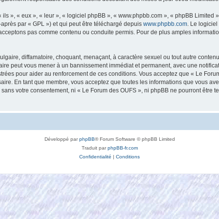
ls », « eux », « leur », « logiciel phpBB », « www.phpbb.com », « phpBB Limited »,
-après par « GPL ») et qui peut être téléchargé depuis
www.phpbb.com
. Le logicie
acceptons pas comme contenu ou conduite permis. Pour de plus amples informations
lgaire, diffamatoire, choquant, menaçant, à caractère sexuel ou tout autre contenu 
aire peut vous mener à un bannissement immédiat et permanent, avec une notificatio
strées pour aider au renforcement de ces conditions. Vous acceptez que « Le Foru
saire. En tant que membre, vous acceptez que toutes les informations que vous av
tie sans votre consentement, ni « Le Forum des OUFS », ni phpBB ne pourront être 
Développé par
phpBB
® Forum Software © phpBB Limited
Traduit par
phpBB-fr.com
Confidentialité
|
Conditions