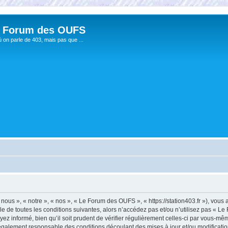
 Forum des OUFS
ù on parle de 403, mais pas que ...
us », « notre », « nos », « Le Forum des OUFS », « https://station403.fr »), vous
e de toutes les conditions suivantes, alors n’accédez pas et/ou n’utilisez pas « 
ez informé, bien qu’il soit prudent de vérifier régulièrement celles-ci par vous-mê
également responsable des conditions découlant des mises à jour et/ou modificatio