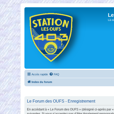
Le
Là o
Accès rapide
FAQ
Index du forum
Le Forum des OUFS - Enregistrement
En accédant à « Le Forum des OUFS » (désigné ci-après par « no
suivantes. Si vous n’acceptez pas d’être légalement responsabl