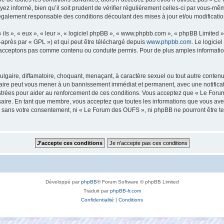
ez informé, bien qu’il soit prudent de vérifier régulièrement celles-ci par vous-mê
également responsable des conditions découlant des mises à jour et/ou modificatio
ls », « eux », « leur », « logiciel phpBB », « www.phpbb.com », « phpBB Limited »,
-après par « GPL ») et qui peut être téléchargé depuis
www.phpbb.com
. Le logicie
acceptons pas comme contenu ou conduite permis. Pour de plus amples informations
lgaire, diffamatoire, choquant, menaçant, à caractère sexuel ou tout autre contenu 
aire peut vous mener à un bannissement immédiat et permanent, avec une notificatio
strées pour aider au renforcement de ces conditions. Vous acceptez que « Le Foru
saire. En tant que membre, vous acceptez que toutes les informations que vous av
tie sans votre consentement, ni « Le Forum des OUFS », ni phpBB ne pourront être 
Développé par
phpBB
® Forum Software © phpBB Limited
Traduit par
phpBB-fr.com
Confidentialité
|
Conditions