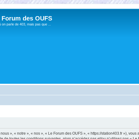
 Forum des OUFS
ù on parle de 403, mais pas que ...
us », « notre », « nos », « Le Forum des OUFS », « https://station403.fr »), vous
e de toutes les conditions suivantes, alors n’accédez pas et/ou n’utilisez pas « 