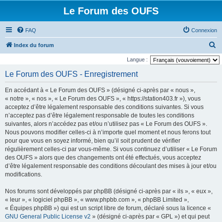
Le Forum des OUFS
FAQ
Connexion
R
Index du forum
e
Langue :
c
Le Forum des OUFS - Enregistrement
h
En accédant à « Le Forum des OUFS » (désigné ci-après par « nous »,
e
« notre », « nos », « Le Forum des OUFS », « https://station403.fr »), vous
r
acceptez d’être légalement responsable des conditions suivantes. Si vous
n’acceptez pas d’être légalement responsable de toutes les conditions
c
suivantes, alors n’accédez pas et/ou n’utilisez pas « Le Forum des OUFS ».
h
Nous pouvons modifier celles-ci à n’importe quel moment et nous ferons tout
e
pour que vous en soyez informé, bien qu’il soit prudent de vérifier
régulièrement celles-ci par vous-même. Si vous continuez d’utiliser « Le Forum
r
des OUFS » alors que des changements ont été effectués, vous acceptez
d’être légalement responsable des conditions découlant des mises à jour et/ou
modifications.
Nos forums sont développés par phpBB (désigné ci-après par « ils », « eux »,
« leur », « logiciel phpBB », « www.phpbb.com », « phpBB Limited »,
« Équipes phpBB ») qui est un script libre de forum, déclaré sous la licence «
GNU General Public License v2
» (désigné ci-après par « GPL ») et qui peut