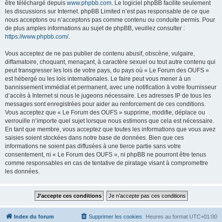
être téléchargé depuis
www.phpbb.com
. Le logiciel phpBB facilite seulement
les discussions sur Internet. phpBB Limited n’est pas responsable de ce que
nous acceptons ou n’acceptons pas comme contenu ou conduite permis. Pour
de plus amples informations au sujet de phpBB, veuillez consulter :
https://www.phpbb.com/
.
Vous acceptez de ne pas publier de contenu abusif, obscène, vulgaire,
diffamatoire, choquant, menaçant, à caractère sexuel ou tout autre contenu qui
peut transgresser les lois de votre pays, du pays où « Le Forum des OUFS »
est hébergé ou les lois internationales. Le faire peut vous mener à un
bannissement immédiat et permanent, avec une notification à votre fournisseur
d’accès à Internet si nous le jugeons nécessaire. Les adresses IP de tous les
messages sont enregistrées pour aider au renforcement de ces conditions.
Vous acceptez que « Le Forum des OUFS » supprime, modifie, déplace ou
verrouille n’importe quel sujet lorsque nous estimons que cela est nécessaire.
En tant que membre, vous acceptez que toutes les informations que vous avez
saisies soient stockées dans notre base de données. Bien que ces
informations ne soient pas diffusées à une tierce partie sans votre
consentement, ni « Le Forum des OUFS », ni phpBB ne pourront être tenus
comme responsables en cas de tentative de piratage visant à compromettre
les données.
Index du forum
Supprimer les cookies
Heures au format
UTC+01:00