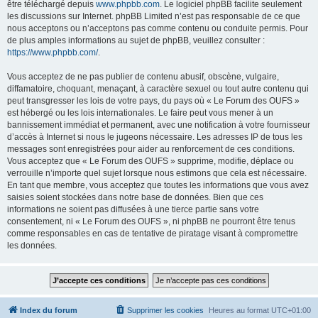
être téléchargé depuis
www.phpbb.com
. Le logiciel phpBB facilite seulement
les discussions sur Internet. phpBB Limited n’est pas responsable de ce que
nous acceptons ou n’acceptons pas comme contenu ou conduite permis. Pour
de plus amples informations au sujet de phpBB, veuillez consulter :
https://www.phpbb.com/
.
Vous acceptez de ne pas publier de contenu abusif, obscène, vulgaire,
diffamatoire, choquant, menaçant, à caractère sexuel ou tout autre contenu qui
peut transgresser les lois de votre pays, du pays où « Le Forum des OUFS »
est hébergé ou les lois internationales. Le faire peut vous mener à un
bannissement immédiat et permanent, avec une notification à votre fournisseur
d’accès à Internet si nous le jugeons nécessaire. Les adresses IP de tous les
messages sont enregistrées pour aider au renforcement de ces conditions.
Vous acceptez que « Le Forum des OUFS » supprime, modifie, déplace ou
verrouille n’importe quel sujet lorsque nous estimons que cela est nécessaire.
En tant que membre, vous acceptez que toutes les informations que vous avez
saisies soient stockées dans notre base de données. Bien que ces
informations ne soient pas diffusées à une tierce partie sans votre
consentement, ni « Le Forum des OUFS », ni phpBB ne pourront être tenus
comme responsables en cas de tentative de piratage visant à compromettre
les données.
Index du forum
Supprimer les cookies
Heures au format
UTC+01:00