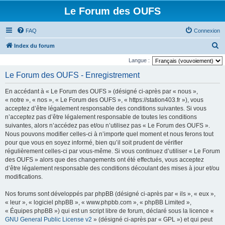
Le Forum des OUFS
FAQ
Connexion
R
Index du forum
e
Langue :
c
Le Forum des OUFS - Enregistrement
h
En accédant à « Le Forum des OUFS » (désigné ci-après par « nous »,
e
« notre », « nos », « Le Forum des OUFS », « https://station403.fr »), vous
r
acceptez d’être légalement responsable des conditions suivantes. Si vous
n’acceptez pas d’être légalement responsable de toutes les conditions
c
suivantes, alors n’accédez pas et/ou n’utilisez pas « Le Forum des OUFS ».
h
Nous pouvons modifier celles-ci à n’importe quel moment et nous ferons tout
e
pour que vous en soyez informé, bien qu’il soit prudent de vérifier
régulièrement celles-ci par vous-même. Si vous continuez d’utiliser « Le Forum
r
des OUFS » alors que des changements ont été effectués, vous acceptez
d’être légalement responsable des conditions découlant des mises à jour et/ou
modifications.
Nos forums sont développés par phpBB (désigné ci-après par « ils », « eux »,
« leur », « logiciel phpBB », « www.phpbb.com », « phpBB Limited »,
« Équipes phpBB ») qui est un script libre de forum, déclaré sous la licence «
GNU General Public License v2
» (désigné ci-après par « GPL ») et qui peut