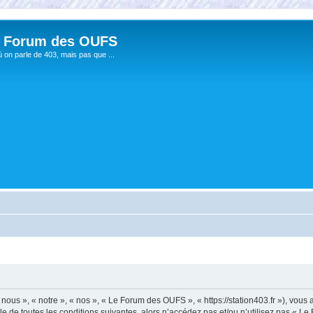
 Forum des OUFS
ù on parle de 403, mais pas que ...
us », « notre », « nos », « Le Forum des OUFS », « https://station403.fr »), vous
e de toutes les conditions suivantes, alors n’accédez pas et/ou n’utilisez pas « 