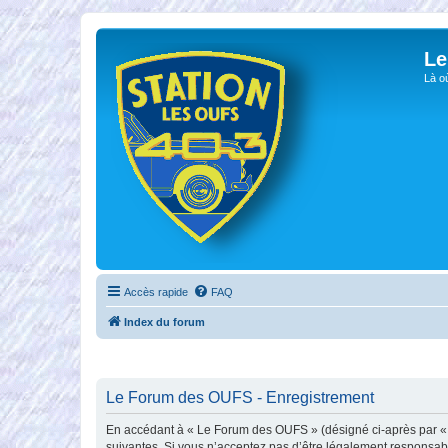
Le
Là o
Accès rapide
FAQ
Index du forum
Le Forum des OUFS - Enregistrement
En accédant à « Le Forum des OUFS » (désigné ci-après par « no
suivantes. Si vous n’acceptez pas d’être légalement responsabl