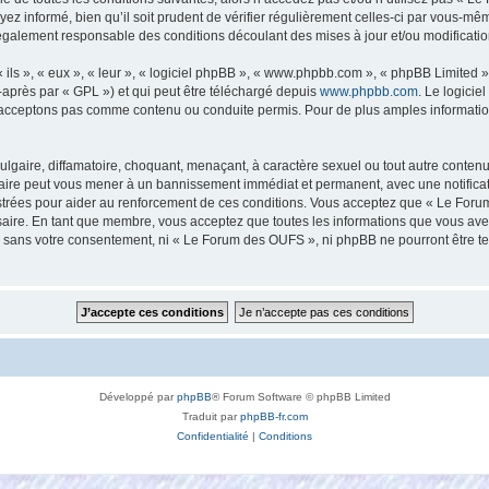
ez informé, bien qu’il soit prudent de vérifier régulièrement celles-ci par vous-mê
également responsable des conditions découlant des mises à jour et/ou modificatio
ls », « eux », « leur », « logiciel phpBB », « www.phpbb.com », « phpBB Limited »,
-après par « GPL ») et qui peut être téléchargé depuis
www.phpbb.com
. Le logicie
acceptons pas comme contenu ou conduite permis. Pour de plus amples informations
lgaire, diffamatoire, choquant, menaçant, à caractère sexuel ou tout autre contenu 
aire peut vous mener à un bannissement immédiat et permanent, avec une notificatio
strées pour aider au renforcement de ces conditions. Vous acceptez que « Le Foru
saire. En tant que membre, vous acceptez que toutes les informations que vous av
tie sans votre consentement, ni « Le Forum des OUFS », ni phpBB ne pourront être 
Développé par
phpBB
® Forum Software © phpBB Limited
Traduit par
phpBB-fr.com
Confidentialité
|
Conditions