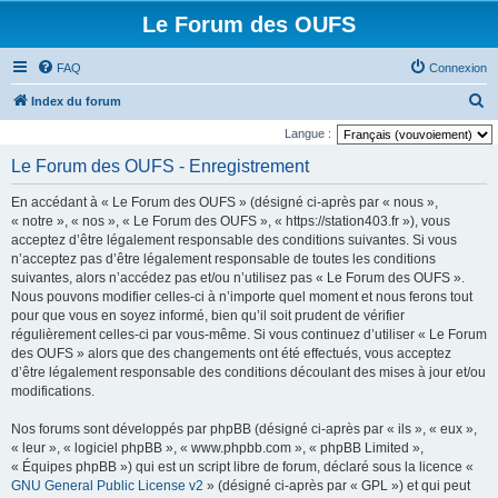
Le Forum des OUFS
FAQ
Connexion
R
Index du forum
e
Langue :
c
Le Forum des OUFS - Enregistrement
h
En accédant à « Le Forum des OUFS » (désigné ci-après par « nous »,
e
« notre », « nos », « Le Forum des OUFS », « https://station403.fr »), vous
r
acceptez d’être légalement responsable des conditions suivantes. Si vous
n’acceptez pas d’être légalement responsable de toutes les conditions
c
suivantes, alors n’accédez pas et/ou n’utilisez pas « Le Forum des OUFS ».
h
Nous pouvons modifier celles-ci à n’importe quel moment et nous ferons tout
e
pour que vous en soyez informé, bien qu’il soit prudent de vérifier
régulièrement celles-ci par vous-même. Si vous continuez d’utiliser « Le Forum
r
des OUFS » alors que des changements ont été effectués, vous acceptez
d’être légalement responsable des conditions découlant des mises à jour et/ou
modifications.
Nos forums sont développés par phpBB (désigné ci-après par « ils », « eux »,
« leur », « logiciel phpBB », « www.phpbb.com », « phpBB Limited »,
« Équipes phpBB ») qui est un script libre de forum, déclaré sous la licence «
GNU General Public License v2
» (désigné ci-après par « GPL ») et qui peut