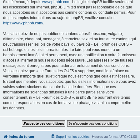
être téléchargé depuis
www.phpbb.com
. Le logiciel phpBB facilite seulement
les discussions sur Internet. phpBB Limited n’est pas responsable de ce que
nous acceptons ou n’acceptons pas comme contenu ou conduite permis. Pour
de plus amples informations au sujet de phpBB, veuillez consulter :
https://www.phpbb.com/
.
Vous acceptez de ne pas publier de contenu abusif, obscène, vulgaire,
diffamatoire, choquant, menaçant, à caractère sexuel ou tout autre contenu qui
peut transgresser les lois de votre pays, du pays où « Le Forum des OUFS »
est hébergé ou les lois internationales. Le faire peut vous mener à un
bannissement immédiat et permanent, avec une notification à votre fournisseur
d’accès à Internet si nous le jugeons nécessaire. Les adresses IP de tous les
messages sont enregistrées pour aider au renforcement de ces conditions.
Vous acceptez que « Le Forum des OUFS » supprime, modifie, déplace ou
verrouille n’importe quel sujet lorsque nous estimons que cela est nécessaire.
En tant que membre, vous acceptez que toutes les informations que vous avez
saisies soient stockées dans notre base de données. Bien que ces
informations ne soient pas diffusées à une tierce partie sans votre
consentement, ni « Le Forum des OUFS », ni phpBB ne pourront être tenus
comme responsables en cas de tentative de piratage visant à compromettre
les données.
Index du forum
Supprimer les cookies
Heures au format
UTC+01:00