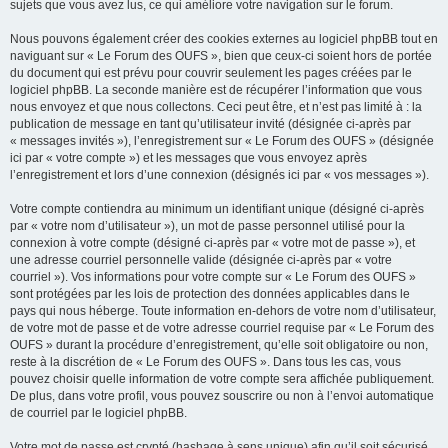
sujets que vous avez lus, ce qui améliore votre navigation sur le forum.
Nous pouvons également créer des cookies externes au logiciel phpBB tout en
naviguant sur « Le Forum des OUFS », bien que ceux-ci soient hors de portée
du document qui est prévu pour couvrir seulement les pages créées par le
logiciel phpBB. La seconde manière est de récupérer l’information que vous
nous envoyez et que nous collectons. Ceci peut être, et n’est pas limité à : la
publication de message en tant qu’utilisateur invité (désignée ci-après par
« messages invités »), l’enregistrement sur « Le Forum des OUFS » (désignée
ici par « votre compte ») et les messages que vous envoyez après
l’enregistrement et lors d’une connexion (désignés ici par « vos messages »).
Votre compte contiendra au minimum un identifiant unique (désigné ci-après
par « votre nom d’utilisateur »), un mot de passe personnel utilisé pour la
connexion à votre compte (désigné ci-après par « votre mot de passe »), et
une adresse courriel personnelle valide (désignée ci-après par « votre
courriel »). Vos informations pour votre compte sur « Le Forum des OUFS »
sont protégées par les lois de protection des données applicables dans le
pays qui nous héberge. Toute information en-dehors de votre nom d’utilisateur,
de votre mot de passe et de votre adresse courriel requise par « Le Forum des
OUFS » durant la procédure d’enregistrement, qu’elle soit obligatoire ou non,
reste à la discrétion de « Le Forum des OUFS ». Dans tous les cas, vous
pouvez choisir quelle information de votre compte sera affichée publiquement.
De plus, dans votre profil, vous pouvez souscrire ou non à l’envoi automatique
de courriel par le logiciel phpBB.
Votre mot de passe est crypté (hashage à sens unique) afin qu’il soit sécurisé.