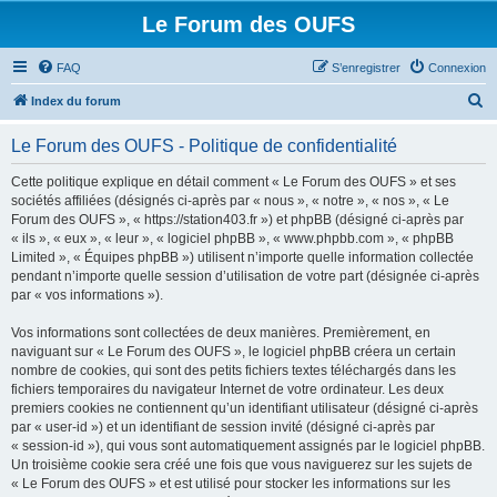
Le Forum des OUFS
FAQ
S’enregistrer
Connexion
R
Index du forum
e
Le Forum des OUFS - Politique de confidentialité
c
h
Cette politique explique en détail comment « Le Forum des OUFS » et ses
sociétés affiliées (désignés ci-après par « nous », « notre », « nos », « Le
e
Forum des OUFS », « https://station403.fr ») et phpBB (désigné ci-après par
r
« ils », « eux », « leur », « logiciel phpBB », « www.phpbb.com », « phpBB
Limited », « Équipes phpBB ») utilisent n’importe quelle information collectée
c
pendant n’importe quelle session d’utilisation de votre part (désignée ci-après
h
par « vos informations »).
e
Vos informations sont collectées de deux manières. Premièrement, en
r
naviguant sur « Le Forum des OUFS », le logiciel phpBB créera un certain
nombre de cookies, qui sont des petits fichiers textes téléchargés dans les
fichiers temporaires du navigateur Internet de votre ordinateur. Les deux
premiers cookies ne contiennent qu’un identifiant utilisateur (désigné ci-après
par « user-id ») et un identifiant de session invité (désigné ci-après par
« session-id »), qui vous sont automatiquement assignés par le logiciel phpBB.
Un troisième cookie sera créé une fois que vous naviguerez sur les sujets de
« Le Forum des OUFS » et est utilisé pour stocker les informations sur les