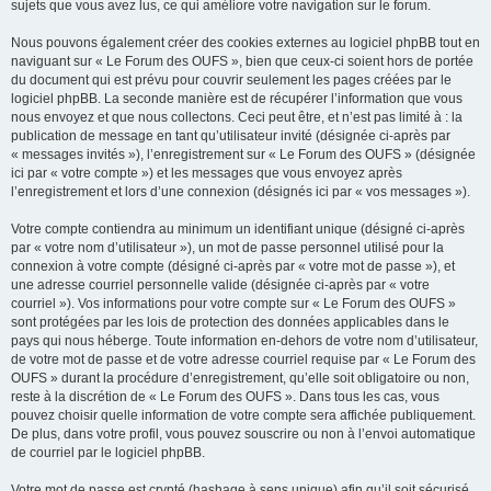
sujets que vous avez lus, ce qui améliore votre navigation sur le forum.
Nous pouvons également créer des cookies externes au logiciel phpBB tout en
naviguant sur « Le Forum des OUFS », bien que ceux-ci soient hors de portée
du document qui est prévu pour couvrir seulement les pages créées par le
logiciel phpBB. La seconde manière est de récupérer l’information que vous
nous envoyez et que nous collectons. Ceci peut être, et n’est pas limité à : la
publication de message en tant qu’utilisateur invité (désignée ci-après par
« messages invités »), l’enregistrement sur « Le Forum des OUFS » (désignée
ici par « votre compte ») et les messages que vous envoyez après
l’enregistrement et lors d’une connexion (désignés ici par « vos messages »).
Votre compte contiendra au minimum un identifiant unique (désigné ci-après
par « votre nom d’utilisateur »), un mot de passe personnel utilisé pour la
connexion à votre compte (désigné ci-après par « votre mot de passe »), et
une adresse courriel personnelle valide (désignée ci-après par « votre
courriel »). Vos informations pour votre compte sur « Le Forum des OUFS »
sont protégées par les lois de protection des données applicables dans le
pays qui nous héberge. Toute information en-dehors de votre nom d’utilisateur,
de votre mot de passe et de votre adresse courriel requise par « Le Forum des
OUFS » durant la procédure d’enregistrement, qu’elle soit obligatoire ou non,
reste à la discrétion de « Le Forum des OUFS ». Dans tous les cas, vous
pouvez choisir quelle information de votre compte sera affichée publiquement.
De plus, dans votre profil, vous pouvez souscrire ou non à l’envoi automatique
de courriel par le logiciel phpBB.
Votre mot de passe est crypté (hashage à sens unique) afin qu’il soit sécurisé.