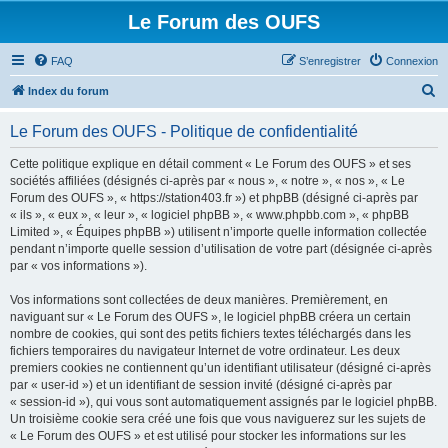
Le Forum des OUFS
FAQ
S’enregistrer
Connexion
R
Index du forum
e
Le Forum des OUFS - Politique de confidentialité
c
h
Cette politique explique en détail comment « Le Forum des OUFS » et ses
sociétés affiliées (désignés ci-après par « nous », « notre », « nos », « Le
e
Forum des OUFS », « https://station403.fr ») et phpBB (désigné ci-après par
r
« ils », « eux », « leur », « logiciel phpBB », « www.phpbb.com », « phpBB
Limited », « Équipes phpBB ») utilisent n’importe quelle information collectée
c
pendant n’importe quelle session d’utilisation de votre part (désignée ci-après
h
par « vos informations »).
e
Vos informations sont collectées de deux manières. Premièrement, en
r
naviguant sur « Le Forum des OUFS », le logiciel phpBB créera un certain
nombre de cookies, qui sont des petits fichiers textes téléchargés dans les
fichiers temporaires du navigateur Internet de votre ordinateur. Les deux
premiers cookies ne contiennent qu’un identifiant utilisateur (désigné ci-après
par « user-id ») et un identifiant de session invité (désigné ci-après par
« session-id »), qui vous sont automatiquement assignés par le logiciel phpBB.
Un troisième cookie sera créé une fois que vous naviguerez sur les sujets de
« Le Forum des OUFS » et est utilisé pour stocker les informations sur les