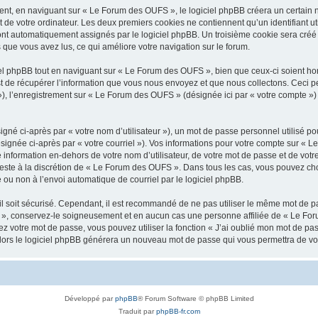
t, en naviguant sur « Le Forum des OUFS », le logiciel phpBB créera un certain no
 de votre ordinateur. Les deux premiers cookies ne contiennent qu’un identifiant util
 sont automatiquement assignés par le logiciel phpBB. Un troisième cookie sera cré
s que vous avez lus, ce qui améliore votre navigation sur le forum.
l phpBB tout en naviguant sur « Le Forum des OUFS », bien que ceux-ci soient hor
de récupérer l’information que vous nous envoyez et que nous collectons. Ceci peut 
s »), l’enregistrement sur « Le Forum des OUFS » (désignée ici par « votre compte 
gné ci-après par « votre nom d’utilisateur »), un mot de passe personnel utilisé po
signée ci-après par « votre courriel »). Vos informations pour votre compte sur « 
information en-dehors de votre nom d’utilisateur, de votre mot de passe et de vot
 reste à la discrétion de « Le Forum des OUFS ». Dans tous les cas, vous pouvez cho
 ou non à l’envoi automatique de courriel par le logiciel phpBB.
l soit sécurisé. Cependant, il est recommandé de ne pas utiliser le même mot de pas
», conservez-le soigneusement et en aucun cas une personne affiliée de « Le For
 votre mot de passe, vous pouvez utiliser la fonction « J’ai oublié mon mot de pa
, alors le logiciel phpBB générera un nouveau mot de passe qui vous permettra de v
Développé par
phpBB
® Forum Software © phpBB Limited
Traduit par
phpBB-fr.com