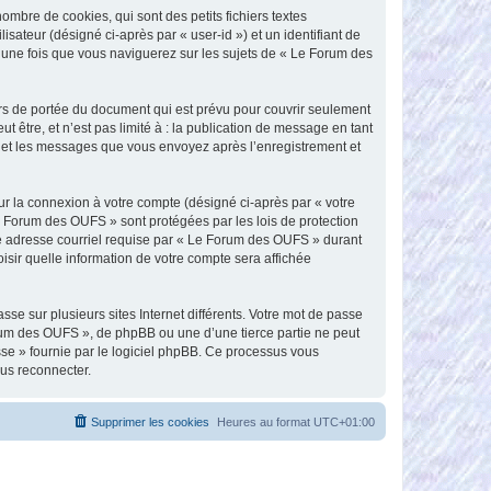
mbre de cookies, qui sont des petits fichiers textes
isateur (désigné ci-après par « user-id ») et un identifiant de
é une fois que vous naviguerez sur les sujets de « Le Forum des
s de portée du document qui est prévu pour couvrir seulement
être, et n’est pas limité à : la publication de message en tant
») et les messages que vous envoyez après l’enregistrement et
ur la connexion à votre compte (désigné ci-après par « votre
Le Forum des OUFS » sont protégées par les lois de protection
re adresse courriel requise par « Le Forum des OUFS » durant
isir quelle information de votre compte sera affichée
se sur plusieurs sites Internet différents. Votre mot de passe
um des OUFS », de phpBB ou une d’une tierce partie ne peut
sse » fournie par le logiciel phpBB. Ce processus vous
ous reconnecter.
Supprimer les cookies
Heures au format
UTC+01:00