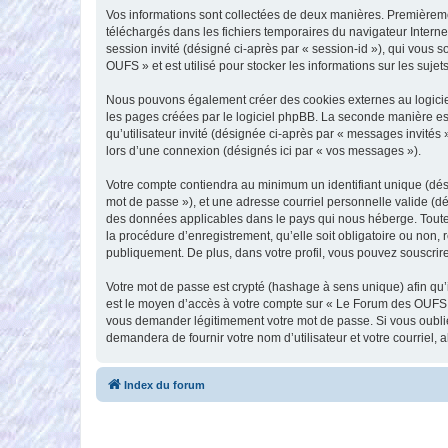
Vos informations sont collectées de deux manières. Premièremen
téléchargés dans les fichiers temporaires du navigateur Internet
session invité (désigné ci-après par « session-id »), qui vous
OUFS » et est utilisé pour stocker les informations sur les sujet
Nous pouvons également créer des cookies externes au logicie
les pages créées par le logiciel phpBB. La seconde manière est 
qu’utilisateur invité (désignée ci-après par « messages invité
lors d’une connexion (désignés ici par « vos messages »).
Votre compte contiendra au minimum un identifiant unique (dési
mot de passe »), et une adresse courriel personnelle valide (dé
des données applicables dans le pays qui nous héberge. Toute 
la procédure d’enregistrement, qu’elle soit obligatoire ou non,
publiquement. De plus, dans votre profil, vous pouvez souscrire
Votre mot de passe est crypté (hashage à sens unique) afin qu’i
est le moyen d’accès à votre compte sur « Le Forum des OUFS 
vous demander légitimement votre mot de passe. Si vous oubliez
demandera de fournir votre nom d’utilisateur et votre courriel
Index du forum