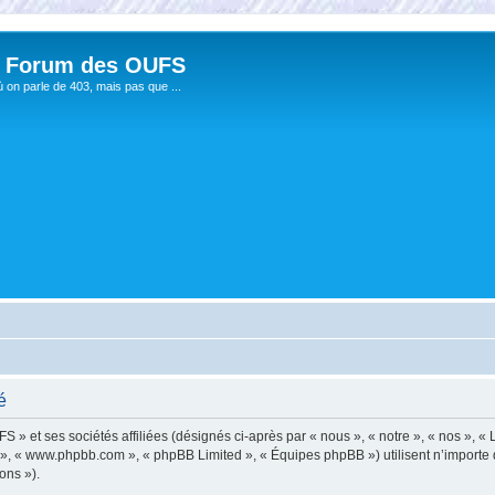
 Forum des OUFS
ù on parle de 403, mais pas que ...
é
» et ses sociétés affiliées (désignés ci-après par « nous », « notre », « nos », « 
pBB », « www.phpbb.com », « phpBB Limited », « Équipes phpBB ») utilisent n’importe
ons »).