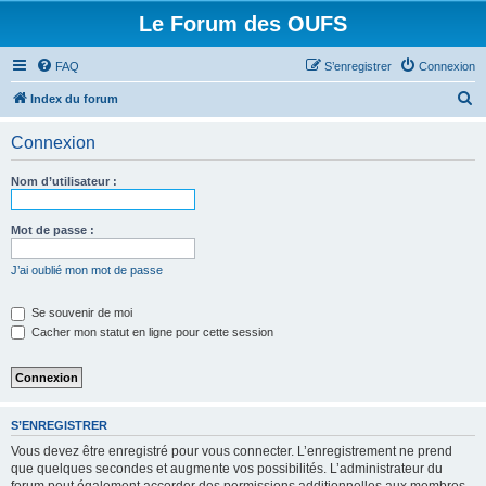
Le Forum des OUFS
FAQ
S’enregistrer
Connexion
R
Index du forum
e
Connexion
c
h
Nom d’utilisateur :
e
r
Mot de passe :
c
J’ai oublié mon mot de passe
h
e
Se souvenir de moi
Cacher mon statut en ligne pour cette session
r
S’ENREGISTRER
Vous devez être enregistré pour vous connecter. L’enregistrement ne prend
que quelques secondes et augmente vos possibilités. L’administrateur du
forum peut également accorder des permissions additionnelles aux membres