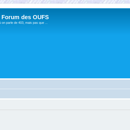
 Forum des OUFS
ù on parle de 403, mais pas que ...