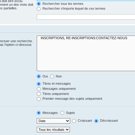
 doit être exclu.
Rechercher tous les termes
ement un des mots doit
s partielles.
Rechercher n’importe lequel de ces termes
fectuer une recherche.
s l’option ci-dessous
Oui
Non
Titres et messages
Messages uniquement
Titres uniquement
Premier message des sujets uniquement
Messages
Sujets
Croissant
Décroissant