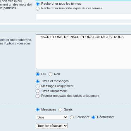
 doit être exclu.
Rechercher tous les termes
ement un des mots doit
s partielles.
Rechercher n’importe lequel de ces termes
fectuer une recherche.
s l’option ci-dessous
Oui
Non
Titres et messages
Messages uniquement
Titres uniquement
Premier message des sujets uniquement
Messages
Sujets
Croissant
Décroissant