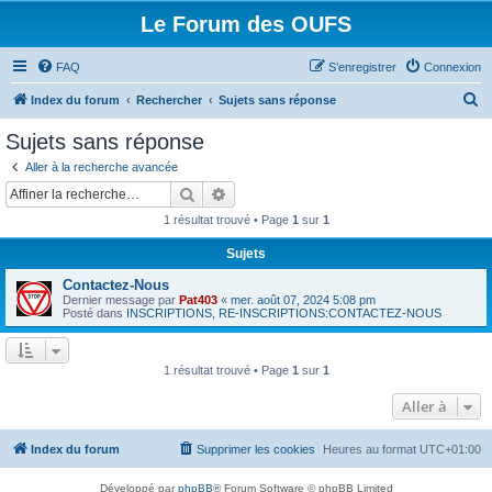
Le Forum des OUFS
FAQ
S’enregistrer
Connexion
R
Index du forum
Rechercher
Sujets sans réponse
e
Sujets sans réponse
c
Aller à la recherche avancée
h
Rechercher
Recherche avancée
e
1 résultat trouvé • Page
1
sur
1
r
Sujets
c
Contactez-Nous
h
Dernier message par
Pat403
«
mer. août 07, 2024 5:08 pm
e
Posté dans
INSCRIPTIONS, RE-INSCRIPTIONS:CONTACTEZ-NOUS
r
1 résultat trouvé • Page
1
sur
1
Aller à
Index du forum
Supprimer les cookies
Heures au format
UTC+01:00
Développé par
phpBB
® Forum Software © phpBB Limited