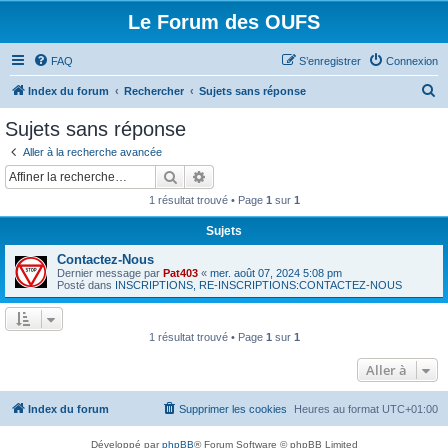
Le Forum des OUFS
FAQ
S’enregistrer
Connexion
R
Index du forum
Rechercher
Sujets sans réponse
e
Sujets sans réponse
c
Aller à la recherche avancée
h
Rechercher
Recherche avancée
e
1 résultat trouvé • Page
1
sur
1
r
Sujets
c
Contactez-Nous
h
Dernier message par
Pat403
«
mer. août 07, 2024 5:08 pm
e
Posté dans
INSCRIPTIONS, RE-INSCRIPTIONS:CONTACTEZ-NOUS
r
1 résultat trouvé • Page
1
sur
1
Aller à
Index du forum
Supprimer les cookies
Heures au format
UTC+01:00
Développé par
phpBB
® Forum Software © phpBB Limited