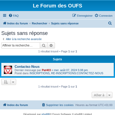
Le Forum des OUFS
FAQ
S’enregistrer
Connexion
R
Index du forum
Rechercher
Sujets sans réponse
e
Sujets sans réponse
c
Aller à la recherche avancée
h
Rechercher
Recherche avancée
e
1 résultat trouvé • Page
1
sur
1
r
Sujets
c
Contactez-Nous
h
Dernier message par
Pat403
«
mer. août 07, 2024 5:08 pm
e
Posté dans
INSCRIPTIONS, RE-INSCRIPTIONS:CONTACTEZ-NOUS
r
1 résultat trouvé • Page
1
sur
1
Aller à
Index du forum
Supprimer les cookies
Heures au format
UTC+01:00
Développé par
phpBB
® Forum Software © phpBB Limited