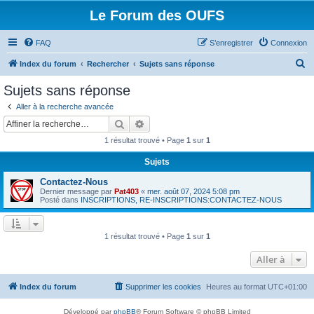
Le Forum des OUFS
FAQ
S’enregistrer
Connexion
R
Index du forum
Rechercher
Sujets sans réponse
e
Sujets sans réponse
c
Aller à la recherche avancée
h
Rechercher
Recherche avancée
e
1 résultat trouvé • Page
1
sur
1
r
Sujets
c
Contactez-Nous
h
Dernier message par
Pat403
«
mer. août 07, 2024 5:08 pm
e
Posté dans
INSCRIPTIONS, RE-INSCRIPTIONS:CONTACTEZ-NOUS
r
1 résultat trouvé • Page
1
sur
1
Aller à
Index du forum
Supprimer les cookies
Heures au format
UTC+01:00
Développé par
phpBB
® Forum Software © phpBB Limited