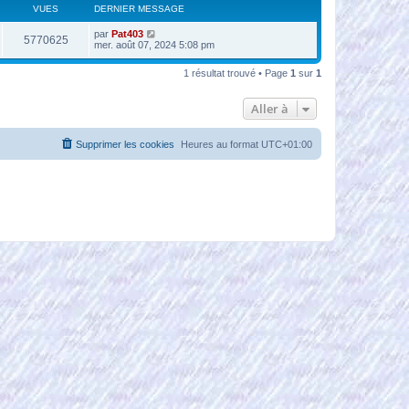
VUES
DERNIER MESSAGE
par
Pat403
5770625
mer. août 07, 2024 5:08 pm
1 résultat trouvé • Page
1
sur
1
Aller à
Supprimer les cookies
Heures au format
UTC+01:00