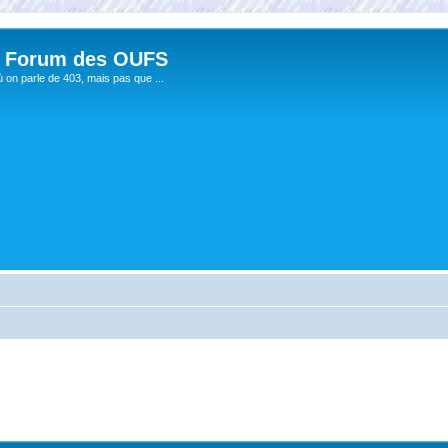
 Forum des OUFS
ù on parle de 403, mais pas que ...