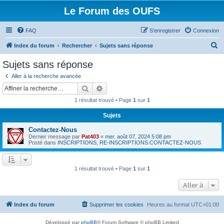
Le Forum des OUFS
FAQ
S’enregistrer
Connexion
R
Index du forum
Rechercher
Sujets sans réponse
e
Sujets sans réponse
c
Aller à la recherche avancée
h
Rechercher
Recherche avancée
e
1 résultat trouvé • Page
1
sur
1
r
Sujets
c
Contactez-Nous
h
Dernier message par
Pat403
«
mer. août 07, 2024 5:08 pm
e
Posté dans
INSCRIPTIONS, RE-INSCRIPTIONS:CONTACTEZ-NOUS
r
1 résultat trouvé • Page
1
sur
1
Aller à
Index du forum
Supprimer les cookies
Heures au format
UTC+01:00
Développé par
phpBB
® Forum Software © phpBB Limited