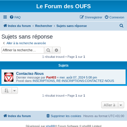
Le Forum des OUFS
FAQ
S’enregistrer
Connexion
R
Index du forum
Rechercher
Sujets sans réponse
e
Sujets sans réponse
c
Aller à la recherche avancée
h
Rechercher
Recherche avancée
e
1 résultat trouvé • Page
1
sur
1
r
Sujets
c
Contactez-Nous
h
Dernier message par
Pat403
«
mer. août 07, 2024 5:08 pm
e
Posté dans
INSCRIPTIONS, RE-INSCRIPTIONS:CONTACTEZ-NOUS
r
1 résultat trouvé • Page
1
sur
1
Aller à
Index du forum
Supprimer les cookies
Heures au format
UTC+01:00
Développé par
phpBB
® Forum Software © phpBB Limited