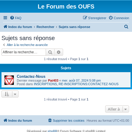
Le Forum des OUFS
FAQ
S’enregistrer
Connexion
R
Index du forum
Rechercher
Sujets sans réponse
e
Sujets sans réponse
c
Aller à la recherche avancée
h
Rechercher
Recherche avancée
e
1 résultat trouvé • Page
1
sur
1
r
Sujets
c
Contactez-Nous
h
Dernier message par
Pat403
«
mer. août 07, 2024 5:08 pm
e
Posté dans
INSCRIPTIONS, RE-INSCRIPTIONS:CONTACTEZ-NOUS
r
1 résultat trouvé • Page
1
sur
1
Aller à
Index du forum
Supprimer les cookies
Heures au format
UTC+01:00
Développé par
phpBB
® Forum Software © phpBB Limited