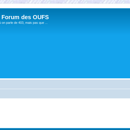
 Forum des OUFS
ù on parle de 403, mais pas que ...