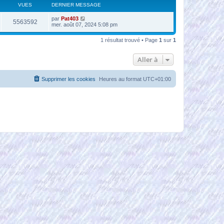
VUES
DERNIER MESSAGE
par
Pat403
5563592
mer. août 07, 2024 5:08 pm
1 résultat trouvé • Page
1
sur
1
Aller à
Supprimer les cookies
Heures au format
UTC+01:00