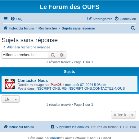
Le Forum des OUFS
FAQ
S’enregistrer
Connexion
R
Index du forum
Rechercher
Sujets sans réponse
e
Sujets sans réponse
c
Aller à la recherche avancée
h
Rechercher
Recherche avancée
e
1 résultat trouvé • Page
1
sur
1
r
Sujets
c
Contactez-Nous
h
Dernier message par
Pat403
«
mer. août 07, 2024 5:08 pm
e
Posté dans
INSCRIPTIONS, RE-INSCRIPTIONS:CONTACTEZ-NOUS
r
1 résultat trouvé • Page
1
sur
1
Aller à
Index du forum
Supprimer les cookies
Heures au format
UTC+01:00
Développé par
phpBB
® Forum Software © phpBB Limited