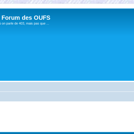
 Forum des OUFS
ù on parle de 403, mais pas que ...