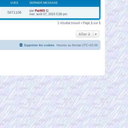
VUES
DERNIER MESSAGE
par
Pat403
5671106
mer. août 07, 2024 5:08 pm
1 résultat trouvé • Page
1
sur
1
Aller à
Supprimer les cookies
Heures au format
UTC+01:00