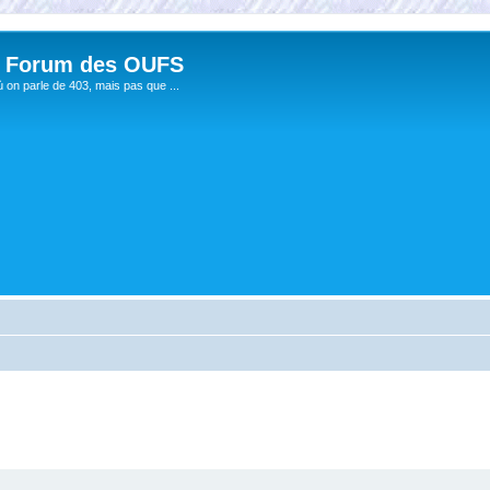
 Forum des OUFS
ù on parle de 403, mais pas que ...