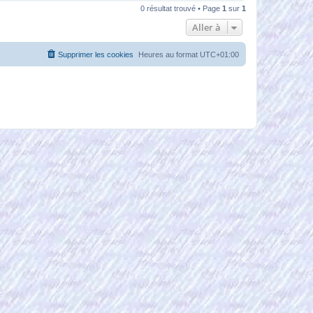
0 résultat trouvé • Page
1
sur
1
Aller à
Supprimer les cookies
Heures au format
UTC+01:00