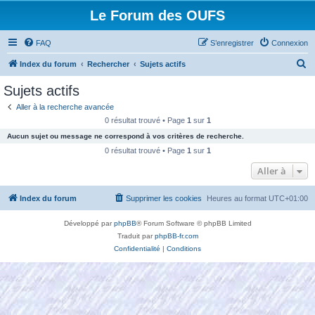
Le Forum des OUFS
FAQ
S’enregistrer
Connexion
R
Index du forum
Rechercher
Sujets actifs
e
Sujets actifs
c
Aller à la recherche avancée
h
0 résultat trouvé • Page
1
sur
1
e
Aucun sujet ou message ne correspond à vos critères de recherche.
r
0 résultat trouvé • Page
1
sur
1
c
Aller à
h
Index du forum
Supprimer les cookies
Heures au format
UTC+01:00
e
r
Développé par
phpBB
® Forum Software © phpBB Limited
Traduit par
phpBB-fr.com
Confidentialité
|
Conditions