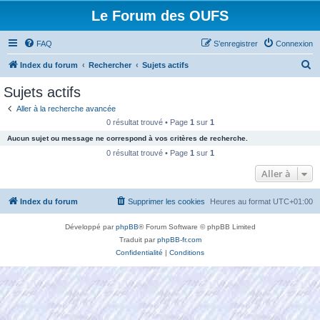
Le Forum des OUFS
FAQ
S’enregistrer
Connexion
R
Index du forum
Rechercher
Sujets actifs
e
Sujets actifs
c
Aller à la recherche avancée
h
0 résultat trouvé • Page
1
sur
1
e
Aucun sujet ou message ne correspond à vos critères de recherche.
r
0 résultat trouvé • Page
1
sur
1
c
Aller à
h
Index du forum
Supprimer les cookies
Heures au format
UTC+01:00
e
r
Développé par
phpBB
® Forum Software © phpBB Limited
Traduit par
phpBB-fr.com
Confidentialité
|
Conditions