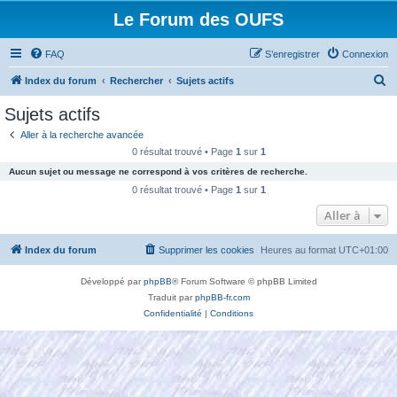
Le Forum des OUFS
FAQ
S’enregistrer
Connexion
R
Index du forum
Rechercher
Sujets actifs
e
Sujets actifs
c
Aller à la recherche avancée
h
0 résultat trouvé • Page
1
sur
1
e
Aucun sujet ou message ne correspond à vos critères de recherche.
r
0 résultat trouvé • Page
1
sur
1
c
Aller à
h
Index du forum
Supprimer les cookies
Heures au format
UTC+01:00
e
r
Développé par
phpBB
® Forum Software © phpBB Limited
Traduit par
phpBB-fr.com
Confidentialité
|
Conditions