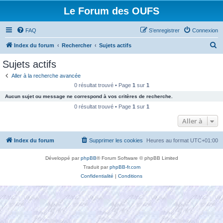
Le Forum des OUFS
FAQ
S’enregistrer
Connexion
R
Index du forum
Rechercher
Sujets actifs
e
Sujets actifs
c
Aller à la recherche avancée
h
0 résultat trouvé • Page
1
sur
1
e
Aucun sujet ou message ne correspond à vos critères de recherche.
r
0 résultat trouvé • Page
1
sur
1
c
Aller à
h
Index du forum
Supprimer les cookies
Heures au format
UTC+01:00
e
r
Développé par
phpBB
® Forum Software © phpBB Limited
Traduit par
phpBB-fr.com
Confidentialité
|
Conditions