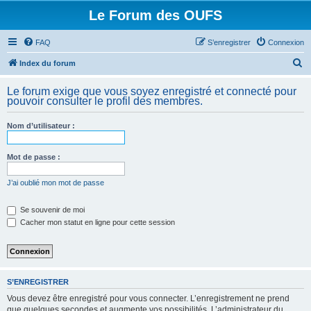
Le Forum des OUFS
FAQ
S’enregistrer
Connexion
R
Index du forum
e
Le forum exige que vous soyez enregistré et connecté pour
c
pouvoir consulter le profil des membres.
h
Nom d’utilisateur :
e
r
Mot de passe :
c
h
J’ai oublié mon mot de passe
e
Se souvenir de moi
r
Cacher mon statut en ligne pour cette session
S’ENREGISTRER
Vous devez être enregistré pour vous connecter. L’enregistrement ne prend
que quelques secondes et augmente vos possibilités. L’administrateur du