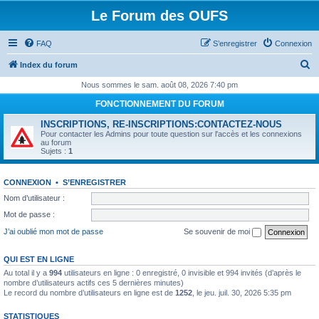
Le Forum des OUFS
FAQ
S’enregistrer
Connexion
R
Index du forum
e
Nous sommes le sam. août 08, 2026 7:40 pm
c
FONCTIONNEMENT DU FORUM
h
INSCRIPTIONS, RE-INSCRIPTIONS:CONTACTEZ-NOUS
e
Pour contacter les Admins pour toute question sur l'accès et les connexions
au forum
r
Sujets :
1
c
CONNEXION
•
S’ENREGISTRER
h
Nom d’utilisateur :
e
Mot de passe :
r
J’ai oublié mon mot de passe
Se souvenir de moi
QUI EST EN LIGNE
Au total il y a
994
utilisateurs en ligne : 0 enregistré, 0 invisible et 994 invités (d’après le
nombre d’utilisateurs actifs ces 5 dernières minutes)
Le record du nombre d’utilisateurs en ligne est de
1252
, le jeu. juil. 30, 2026 5:35 pm
STATISTIQUES