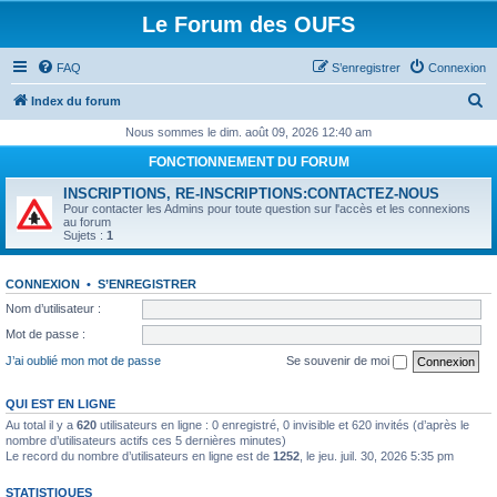
Le Forum des OUFS
FAQ
S’enregistrer
Connexion
R
Index du forum
e
Nous sommes le dim. août 09, 2026 12:40 am
c
FONCTIONNEMENT DU FORUM
h
INSCRIPTIONS, RE-INSCRIPTIONS:CONTACTEZ-NOUS
e
Pour contacter les Admins pour toute question sur l'accès et les connexions
au forum
r
Sujets :
1
c
CONNEXION
•
S’ENREGISTRER
h
Nom d’utilisateur :
e
Mot de passe :
r
J’ai oublié mon mot de passe
Se souvenir de moi
QUI EST EN LIGNE
Au total il y a
620
utilisateurs en ligne : 0 enregistré, 0 invisible et 620 invités (d’après le
nombre d’utilisateurs actifs ces 5 dernières minutes)
Le record du nombre d’utilisateurs en ligne est de
1252
, le jeu. juil. 30, 2026 5:35 pm
STATISTIQUES