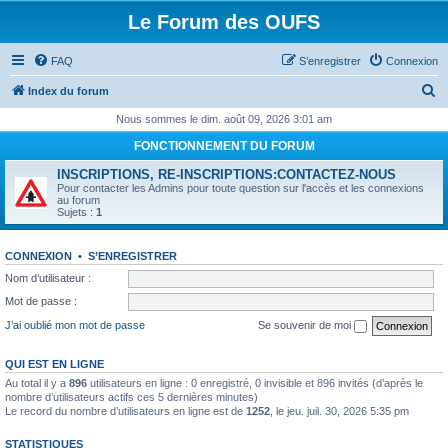
Le Forum des OUFS
FAQ
S’enregistrer
Connexion
R
Index du forum
e
Nous sommes le dim. août 09, 2026 3:01 am
c
FONCTIONNEMENT DU FORUM
h
INSCRIPTIONS, RE-INSCRIPTIONS:CONTACTEZ-NOUS
e
Pour contacter les Admins pour toute question sur l'accès et les connexions
au forum
r
Sujets :
1
c
CONNEXION
•
S’ENREGISTRER
h
Nom d’utilisateur :
e
Mot de passe :
r
J’ai oublié mon mot de passe
Se souvenir de moi
QUI EST EN LIGNE
Au total il y a
896
utilisateurs en ligne : 0 enregistré, 0 invisible et 896 invités (d’après le
nombre d’utilisateurs actifs ces 5 dernières minutes)
Le record du nombre d’utilisateurs en ligne est de
1252
, le jeu. juil. 30, 2026 5:35 pm
STATISTIQUES