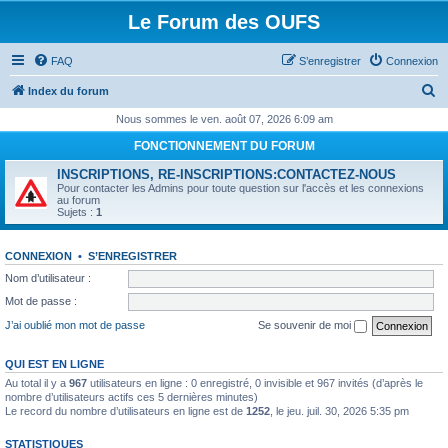
Le Forum des OUFS
FAQ
S’enregistrer
Connexion
R
Index du forum
e
Nous sommes le ven. août 07, 2026 6:09 am
c
FONCTIONNEMENT DU FORUM
h
INSCRIPTIONS, RE-INSCRIPTIONS:CONTACTEZ-NOUS
e
Pour contacter les Admins pour toute question sur l'accès et les connexions
au forum
r
Sujets :
1
c
CONNEXION
•
S’ENREGISTRER
h
Nom d’utilisateur :
e
Mot de passe :
r
J’ai oublié mon mot de passe
Se souvenir de moi
QUI EST EN LIGNE
Au total il y a
967
utilisateurs en ligne : 0 enregistré, 0 invisible et 967 invités (d’après le
nombre d’utilisateurs actifs ces 5 dernières minutes)
Le record du nombre d’utilisateurs en ligne est de
1252
, le jeu. juil. 30, 2026 5:35 pm
STATISTIQUES