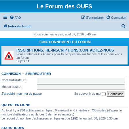
Le Forum des OUFS
FAQ
S’enregistrer
Connexion
R
Index du forum
e
Nous sommes le ven. août 07, 2026 8:40 am
c
FONCTIONNEMENT DU FORUM
h
INSCRIPTIONS, RE-INSCRIPTIONS:CONTACTEZ-NOUS
e
Pour contacter les Admins pour toute question sur l'accès et les connexions
au forum
r
Sujets :
1
c
CONNEXION
•
S’ENREGISTRER
h
Nom d’utilisateur :
e
Mot de passe :
r
J’ai oublié mon mot de passe
Se souvenir de moi
QUI EST EN LIGNE
Au total il y a
730
utilisateurs en ligne : 0 enregistré, 0 invisible et 730 invités (d’après le
nombre d’utilisateurs actifs ces 5 dernières minutes)
Le record du nombre d’utilisateurs en ligne est de
1252
, le jeu. juil. 30, 2026 5:35 pm
STATISTIQUES