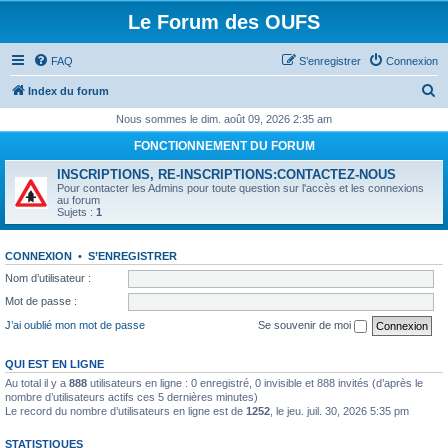
Le Forum des OUFS
FAQ
S’enregistrer
Connexion
R
Index du forum
e
Nous sommes le dim. août 09, 2026 2:35 am
c
FONCTIONNEMENT DU FORUM
h
INSCRIPTIONS, RE-INSCRIPTIONS:CONTACTEZ-NOUS
e
Pour contacter les Admins pour toute question sur l'accès et les connexions
au forum
r
Sujets :
1
c
CONNEXION
•
S’ENREGISTRER
h
Nom d’utilisateur :
e
Mot de passe :
r
J’ai oublié mon mot de passe
Se souvenir de moi
QUI EST EN LIGNE
Au total il y a
888
utilisateurs en ligne : 0 enregistré, 0 invisible et 888 invités (d’après le
nombre d’utilisateurs actifs ces 5 dernières minutes)
Le record du nombre d’utilisateurs en ligne est de
1252
, le jeu. juil. 30, 2026 5:35 pm
STATISTIQUES