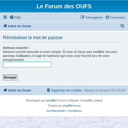
Le Forum des OUFS
FAQ
S’enregistrer
Connexion
R
Index du forum
e
Réinitialiser le mot de passse
c
h
Adresse courriel :
Adresse courriel associée à votre compte. Si vous ne l’avez pas modifiée via votre
e
panneau d’utilisateur, il s’agit de l’adresse que vous avez fournie lors de votre
enregistrement.
r
c
h
e
r
Index du forum
Supprimer les cookies
Heures au format
UTC+01:00
Développé par
phpBB
® Forum Software © phpBB Limited
Traduit par
phpBB-fr.com
Confidentialité
|
Conditions