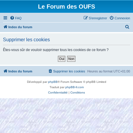
Le Forum des OUFS
FAQ
S’enregistrer
Connexion
R
Index du forum
e
Supprimer les cookies
c
h
Êtes-vous sûr de vouloir supprimer tous les cookies de ce forum ?
e
r
c
Index du forum
Supprimer les cookies
Heures au format
UTC+01:00
h
Développé par
phpBB
® Forum Software © phpBB Limited
e
Traduit par
phpBB-fr.com
r
Confidentialité
|
Conditions