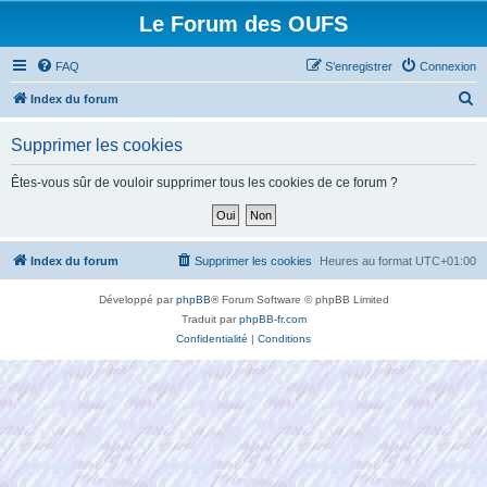
Le Forum des OUFS
FAQ
S’enregistrer
Connexion
R
Index du forum
e
Supprimer les cookies
c
h
Êtes-vous sûr de vouloir supprimer tous les cookies de ce forum ?
e
r
c
Index du forum
Supprimer les cookies
Heures au format
UTC+01:00
h
Développé par
phpBB
® Forum Software © phpBB Limited
e
Traduit par
phpBB-fr.com
r
Confidentialité
|
Conditions